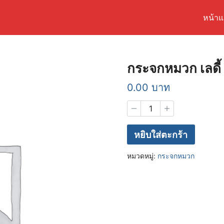
หน้า
arch
r:
กระจกหมวก เลดี้ ค
0.00
บาท
จำนวน
กระจก
หมวก
เลดี้
หยิบใส่ตะกร้า
ครึ่ง
ใบ
หมวดหมู่:
กระจกหมวก
ฟิล์ม
ชิ้น