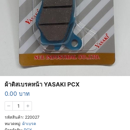
ผ้าดิสเบรคหน้า YASAKI PCX
0.00
บาท
จำนวน
ผ้า
ดิส
รหัสสินค้า:
220027
เบรค
หมวดหมู่:
ผ้าเบรค
หน้า
ป้ายกำกับ:
PCX