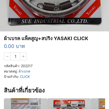
ผ้าเบรค แพ็คสูญ+สปริง YASAKI CLICK
0.00
บาท
จำนวน
ผ้า
เบรค
รหัสสินค้า:
202217
แพ็ค
หมวดหมู่:
ผ้าเบรค
สูญ+สปริง
ป้ายกำกับ:
CLICK
YASAKI
CLICK
ชิ้น
สินค้าที่เกี่ยวข้อง