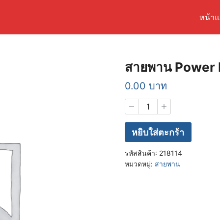
หน้า
arch
r:
สายพาน Power 
0.00
บาท
จำนวน
สายพาน
Power
Link
หยิบใส่ตะกร้า
NEX110
LETS
รหัสสินค้า:
218114
ชิ้น
หมวดหมู่:
สายพาน