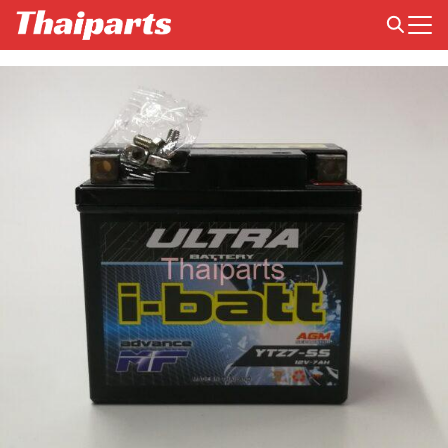
Skip
to
Search
content
for: