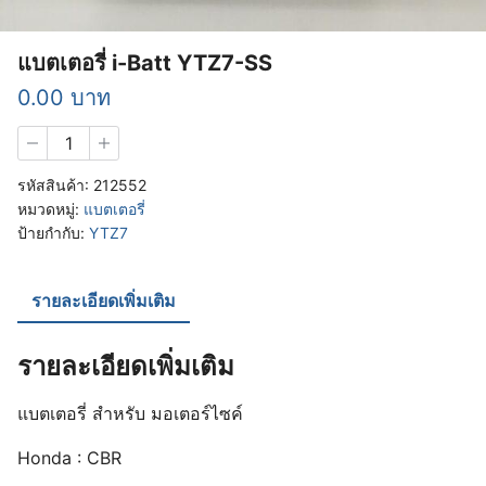
แบตเตอรี่ i-Batt YTZ7-SS
0.00
บาท
จำนวน
แบตเตอรี่
i-
รหัสสินค้า:
212552
Batt
หมวดหมู่:
แบตเตอรี่
YTZ7-
ป้ายกำกับ:
YTZ7
SS
ชิ้น
รายละเอียดเพิ่มเติม
รายละเอียดเพิ่มเติม
แบตเตอรี่ สำหรับ มอเตอร์ไซค์
Honda : CBR