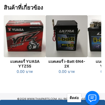
สินค้าที่เกี่ยวข้อง
แบตเตอรี่ YUASA
แบตเตอรี่ i-Batt 6N4-
แบตเต
YTZ5S
2X
Y
0.00
บาท
0.00
บาท
0
ติดต่อ
©2026 WWW.THAIPARTS.COM. ALL RIGHTS RESERVED.