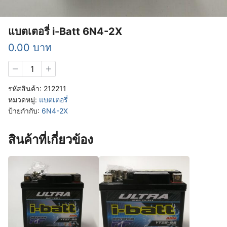
แบตเตอรี่ i-Batt 6N4-2X
0.00
บาท
จำนวน
แบตเตอรี่
i-
รหัสสินค้า:
212211
Batt
หมวดหมู่:
แบตเตอรี่
6N4-
ป้ายกำกับ:
6N4-2X
2X
ชิ้น
สินค้าที่เกี่ยวข้อง